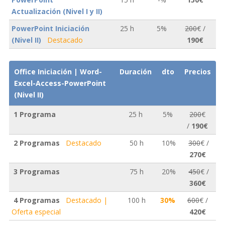
Actualización (Nivel I y II)
PowerPoint Iniciación
25 h
5%
200
€ /
(Nivel II)
Destacado
190€
Office Iniciación | Word-
Duración
dto
Precios
Excel-Access-PowerPoint
(Nivel II)
1 Programa
25 h
5%
200
€
/
190€
2 Programas
Destacado
50 h
10%
300
€ /
270€
3 Programas
75 h
20%
450
€ /
360€
4 Programas
Destacado |
100 h
30%
600
€ /
Oferta especial
420€