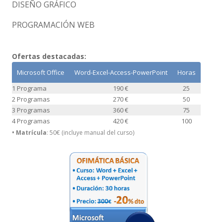
DISEÑO GRÁFICO
PROGRAMACIÓN WEB
Ofertas destacadas:
Microsoft Office
Word-Excel-Access-PowerPoint
Horas
1 Programa
190 €
25
2 Programas
270 €
50
3 Programas
360 €
75
4 Programas
420 €
100
• Matrícula
: 50€ (incluye manual del curso)