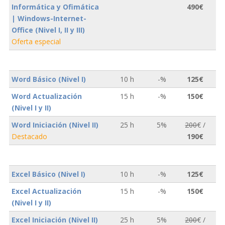
Informática y Ofimática
490€
| Windows-Internet-
Office (Nivel I, II y III)
Oferta especial
Word Básico (Nivel I)
10 h
-%
125€
Word Actualización
15 h
-%
150€
(Nivel I y II)
Word Iniciación (Nivel II)
25 h
5%
200
€ /
Destacado
190€
Excel Básico (Nivel I)
10 h
-%
125€
Excel Actualización
15 h
-%
150€
(Nivel I y II)
Excel Iniciación (Nivel II)
25 h
5%
200
€ /