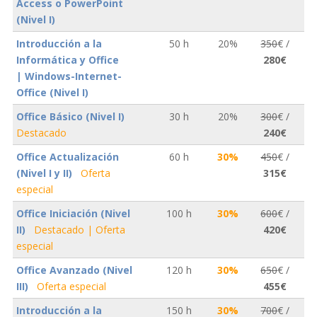
Access o PowerPoint
(Nivel I)
Introducción a la
50 h
20%
350
€ /
Informática y Office
280€
| Windows-Internet-
Office (Nivel I)
Office Básico (Nivel I)
30 h
20%
300
€ /
Destacado
240€
Office Actualización
60 h
30%
450
€ /
(Nivel I y II)
Oferta
315€
especial
Office Iniciación (Nivel
100 h
30%
600
€ /
II)
Destacado | Oferta
420€
especial
Office Avanzado (Nivel
120 h
30%
650
€ /
III)
Oferta especial
455€
Introducción a la
150 h
30%
700
€ /