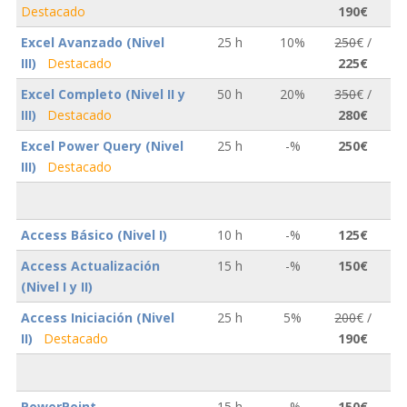
Destacado
190€
Excel Avanzado (Nivel
25 h
10%
250
€ /
III)
Destacado
225€
Excel Completo (Nivel II y
50 h
20%
350
€ /
III)
Destacado
280€
Excel Power Query (Nivel
25 h
-%
250€
III)
Destacado
Access Básico (Nivel I)
10 h
-%
125€
Access Actualización
15 h
-%
150€
(Nivel I y II)
Access Iniciación (Nivel
25 h
5%
200
€ /
II)
Destacado
190€
PowerPoint
15 h
-%
150€