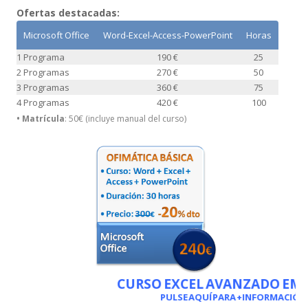
Ofertas destacadas:
Microsoft Office
Word-Excel-Access-PowerPoint
Horas
1 Programa
190 €
25
2 Programas
270 €
50
3 Programas
360 €
75
4 Programas
420 €
100
• Matrícula
: 50€ (incluye manual del curso)
CURSO EXCEL AVANZADO EMP
PULSE AQUÍ PARA +INFORMACIÓN