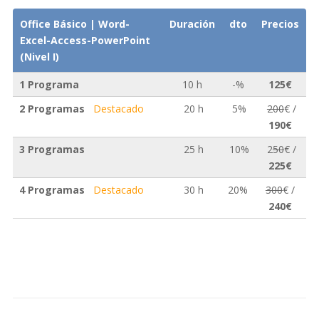
Office Básico | Word-
Duración
dto
Precios
Excel-Access-PowerPoint
(Nivel I)
1 Programa
10 h
-%
125€
2 Programas
Destacado
20 h
5%
200
€ /
190€
3 Programas
25 h
10%
2
50
€ /
225€
4 Programas
Destacado
30 h
20%
300
€ /
240€