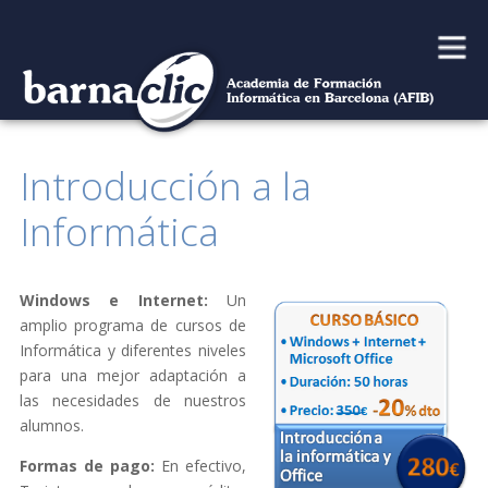
Main
Skip
to
menu
content
Introducción a la
Informática
Windows e Internet:
Un
amplio programa de cursos de
Informática y diferentes niveles
para una mejor adaptación a
las necesidades de nuestros
alumnos.
Formas de pago:
En efectivo,