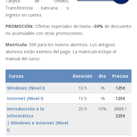
Tarjeta de crédito,
Transferencia bancaria o
Ingreso en cuenta.
PROMOCIÓN:
Ofertas especiales de hasta
-30%
de descuento
no acumulable con otras promociones.
Matrícula:
50€ para los nuevos alumnos. Los antiguos
alumnos están exentos del pago. La matrícula incluye el
manual del curso.
Cursos
Duración
dto
Precios
Windows (Nivel I)
10 h
-%
125€
Internet (Nivel I)
10 h
-%
125€
Introducción a la
20 h
10%
250
€ /
Informática
225€
| Windows e Internet (Nivel
I)