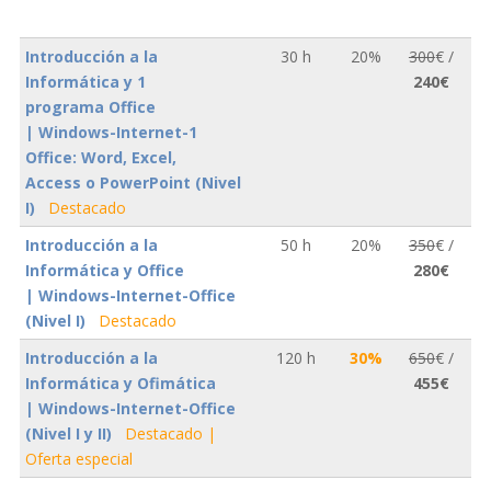
Introducción a la
30 h
20%
300
€ /
Informática y 1
240€
programa Office
| Windows-Internet-1
Office: Word, Excel,
Access o PowerPoint (Nivel
I)
Destacado
Introducción a la
50 h
20%
350
€ /
Informática y Office
280€
| Windows-Internet-Office
(Nivel I)
Destacado
Introducción a la
120 h
30%
650
€ /
Informática y Ofimática
455€
| Windows-Internet-Office
(Nivel I y II)
Destacado |
Oferta especial