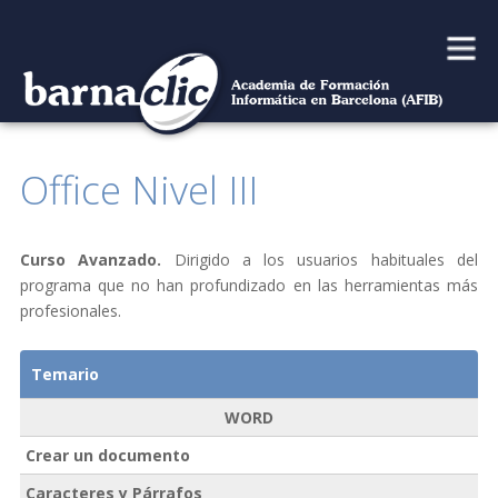
Main
Skip
to
menu
content
Office Nivel III
Curso Avanzado.
Dirigido a los usuarios habituales del
programa que no han profundizado en las herramientas más
profesionales.
Temario
WORD
Crear un documento
Caracteres y Párrafos