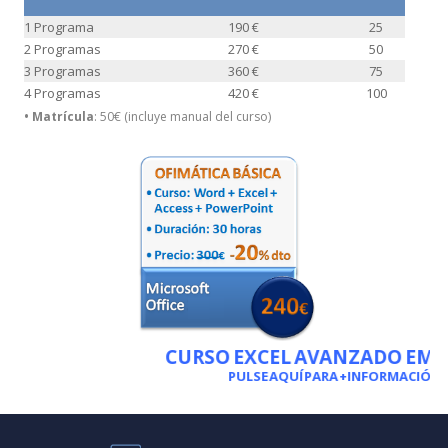
1 Programa
190 €
25
2 Programas
270 €
50
3 Programas
360 €
75
4 Programas
420 €
100
• Matrícula
: 50€ (incluye manual del curso)
CURSO EXCEL AVANZADO EMPR
PULSE AQUÍ PARA +INFORMACIÓN