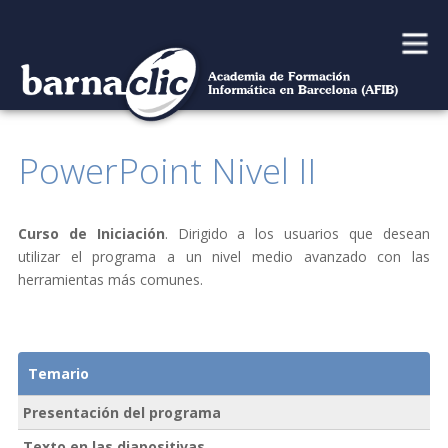
Main
Skip
to
menu
content
PowerPoint Nivel II
Curso de Iniciación
. Dirigido a los usuarios que desean
utilizar el programa a un nivel medio avanzado con las
herramientas más comunes.
Temario
Presentación del programa
Texto en las diapositivas