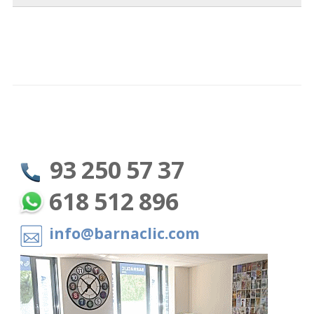
93 250 57 37
618 512 896
info@barnaclic.com