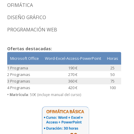
OFIMÁTICA
DISEÑO GRÁFICO
PROGRAMACIÓN WEB
Ofertas destacadas:
Microsoft Office
Word-Excel-Access-PowerPoint
Horas
1 Programa
190 €
25
2 Programas
270 €
50
3 Programas
360 €
75
4 Programas
420 €
100
• Matrícula
: 50€ (incluye manual del curso)